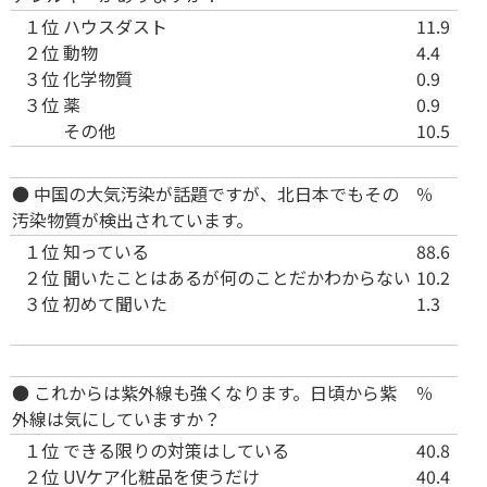
１位
ハウスダスト
11.9
２位
動物
4.4
３位
化学物質
0.9
３位
薬
0.9
その他
10.5
● 中国の大気汚染が話題ですが、北日本でもその
％
汚染物質が検出されています。
１位
知っている
88.6
２位
聞いたことはあるが何のことだかわからない
10.2
３位
初めて聞いた
1.3
● これからは紫外線も強くなります。日頃から紫
％
外線は気にしていますか？
１位
できる限りの対策はしている
40.8
２位
UVケア化粧品を使うだけ
40.4