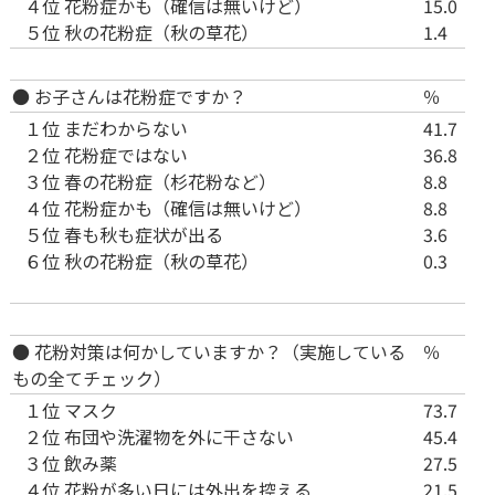
４位
花粉症かも（確信は無いけど）
15.0
５位
秋の花粉症（秋の草花）
1.4
● お子さんは花粉症ですか？
％
１位
まだわからない
41.7
２位
花粉症ではない
36.8
３位
春の花粉症（杉花粉など）
8.8
４位
花粉症かも（確信は無いけど）
8.8
５位
春も秋も症状が出る
3.6
６位
秋の花粉症（秋の草花）
0.3
● 花粉対策は何かしていますか？（実施している
％
もの全てチェック）
１位
マスク
73.7
２位
布団や洗濯物を外に干さない
45.4
３位
飲み薬
27.5
４位
花粉が多い日には外出を控える
21.5