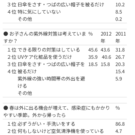
３位
日傘をさす・つばの広い帽子を被るだけ
10.2
４位
特に気にしていない
8.5
その他
0.2
● お子さんの紫外線対策は考えていま
％
2012
2011
すか？
年
年
１位
できる限りの対策はしている
45.6
43.6
31.8
２位
UVケア化粧品を使うだけ
35.9
40.6
26.7
３位
日傘をさす・つばの広い帽子を
18.5
15.8
20.3
４位
被るだけ
15.4
紫外線の強い時間帯の外出を避
5.9
ける
その他
● 春は外に出る機会が増えて、感染症にもかかり
％
やすい季節。外から帰ったら
１位
必ずうがい・手洗いをする
86.8
２位
何もしないけど空気清浄機を使っている
4.7