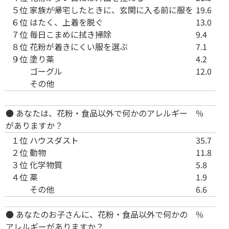
５位
家族が帰宅したときに、玄関に入る前に服を
19.6
６位
はたく、上着を脱ぐ
13.0
７位
毎日こまめに拭き掃除
9.4
８位
花粉が着きにくい服を選ぶ
7.1
９位
塗り薬
4.2
ゴーグル
12.0
その他
● あなたは、花粉・食品以外で何かのアレルギー
％
がありますか？
１位
ハウスダスト
35.7
２位
動物
11.8
３位
化学物質
5.8
４位
薬
1.9
その他
6.6
● あなたのお子さんに、花粉・食品以外で何かの
％
アレルギーがありますか？