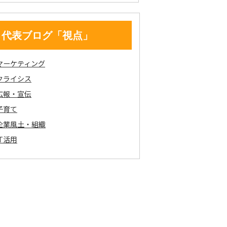
代表ブログ「視点」
マーケティング
クライシス
広報・宣伝
子育て
企業風土・組織
IT活用