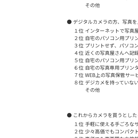
その他
● デジタルカメラの方、写真
１位
インターネットで写真
２位
自宅のパソコン用プリ
３位
プリントせず、パソコ
４位
近くの写真屋さんへ記
５位
自宅のパソコン用プリ
６位
自宅の写真専用プリン
７位
WEB上の写真保管サー
８位
デジカメを持っていな
その他
● これからカメラを買うとし
１位
手軽に使える手ごろな
２位
少々高価でもコンパク