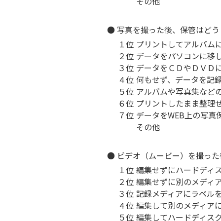
その他
● 写真を撮った後、保管はど
１位
プリントしてアルバム
２位
データをパソコンに移
３位
データをＣＤやＤＶＤ
４位
何もせず、データを記
５位
アルバムや写真集など
６位
プリントしたまま整理
７位
データをWEB上の写真
その他
● ビデオ（ムービー）を撮っ
１位
編集せずにハードディ
２位
編集せずに別のメディ
３位
記録メディアにラベル
４位
編集して別のメディア
５位
編集してハードディス