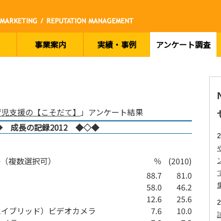
事業案内
実績・事例
アンケート調査
育児支援の【こそだて】
」アンケート結果
◆ 成長の記録2012 ◆◇◆
か（複数選択可）
％
(2010)
88.7
81.0
58.0
46.2
12.6
25.6
ハイブリッド）ビデオカメラ
7.6
10.0