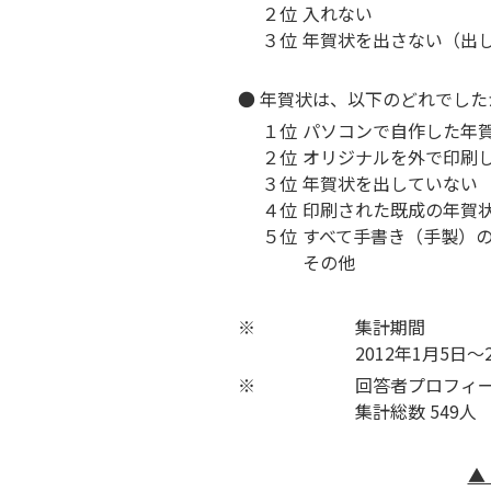
２位
入れない
３位
年賀状を出さない（出
● 年賀状は、以下のどれでした
１位
パソコンで自作した年
２位
オリジナルを外で印刷
３位
年賀状を出していない
４位
印刷された既成の年賀
５位
すべて手書き（手製）
その他
※
集計期間
2012年1月5日～
※
回答者プロフィ
集計総数 549人
▲