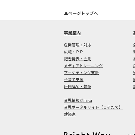
▲ページトップへ
事業案内
危機管理・対応
広報・ＰＲ
記者発表・会見
メディアトレーニング
マーケティング支援
子育て支援
研修講師・執筆
育児情報誌miku
育児ポータルサイト【こそだて】
建築家