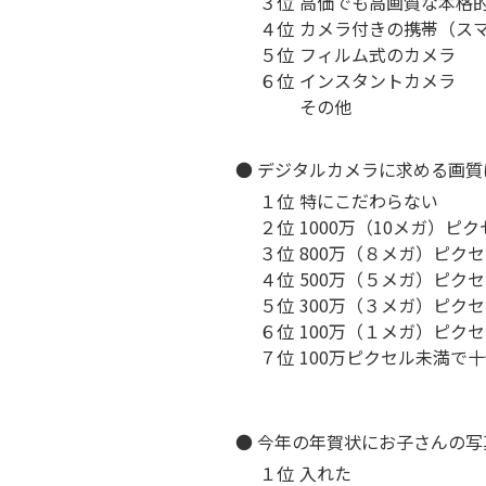
３位
高価でも高画質な本格
４位
カメラ付きの携帯（ス
５位
フィルム式のカメラ
６位
インスタントカメラ
その他
● デジタルカメラに求める画
１位
特にこだわらない
２位
1000万（10メガ）ピ
３位
800万（８メガ）ピク
４位
500万（５メガ）ピク
５位
300万（３メガ）ピク
６位
100万（１メガ）ピク
７位
100万ピクセル未満で
● 今年の年賀状にお子さんの
１位
入れた