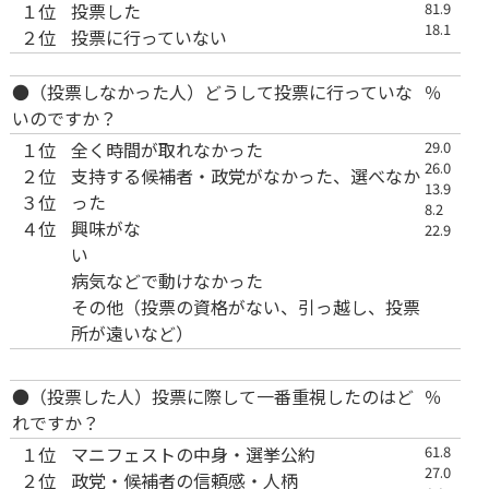
１位
投票した
81.9
18.1
２位
投票に行っていない
●（投票しなかった人）どうして投票に行っていな
％
いのですか？
１位
全く時間が取れなかった
29.0
26.0
２位
支持する候補者・政党がなかった、選べなか
13.9
３位
った
8.2
４位
興味がな
22.9
い
病気などで動けなかった
その他（投票の資格がない、引っ越し、投票
所が遠いなど）
●（投票した人）投票に際して一番重視したのはど
％
れですか？
１位
マニフェストの中身・選挙公約
61.8
27.0
２位
政党・候補者の信頼感・人柄