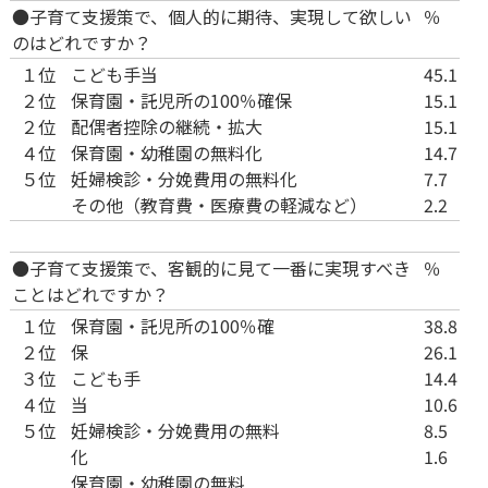
●子育て支援策で、個人的に期待、実現して欲しい
％
のはどれですか？
１位
こども手当
45.1
２位
保育園・託児所の100％確保
15.1
２位
配偶者控除の継続・拡大
15.1
４位
保育園・幼稚園の無料化
14.7
５位
妊婦検診・分娩費用の無料化
7.7
その他（教育費・医療費の軽減など）
2.2
●子育て支援策で、客観的に見て一番に実現すべき
％
ことはどれですか？
１位
保育園・託児所の100％確
38.8
２位
保
26.1
３位
こども手
14.4
４位
当
10.6
５位
妊婦検診・分娩費用の無料
8.5
化
1.6
保育園・幼稚園の無料