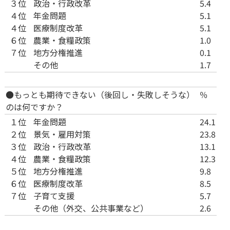
３位
政治・行政改革
5.4
４位
年金問題
5.1
４位
医療制度改革
5.1
６位
農業・食糧政策
1.0
７位
地方分権推進
0.1
その他
1.7
●もっとも期待できない（後回し・失敗しそうな）
％
のは何ですか？
１位
年金問題
24.1
２位
景気・雇用対策
23.8
３位
政治・行政改革
13.1
４位
農業・食糧政策
12.3
５位
地方分権推進
9.8
６位
医療制度改革
8.5
７位
子育て支援
5.7
その他（外交、公共事業など）
2.6