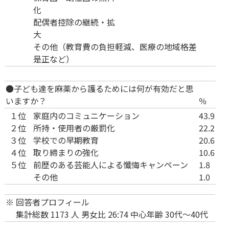
化
配偶者控除の継続・拡
大
その他（教育費の負担軽減、医療の地域格差
是正など）
●子ども達を麻薬から護るためには何が有効だと思
いますか？
％
１位
家庭内のコミュニケーション
43.9
２位
所持・使用者の厳罰化
22.2
３位
学校での早期教育
20.6
４位
取り締まりの強化
10.6
５位
前歴のある芸能人による懺悔キャンペーン
1.8
その他
1.0
※
回答者プロフィール
集計総数 1173 人 男女比 26:74 中心年齢 30代～40代