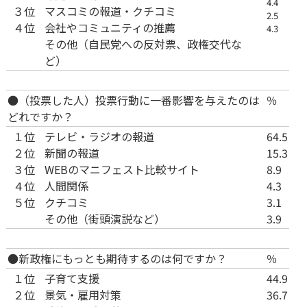
4.4
３位
マスコミの報道・クチコミ
2.5
４位
会社やコミュニティの推薦
4.3
その他（自民党への反対票、政権交代な
ど）
●（投票した人）投票行動に一番影響を与えたのは
％
どれですか？
１位
テレビ・ラジオの報道
64.5
２位
新聞の報道
15.3
３位
WEBのマニフェスト比較サイト
8.9
４位
人間関係
4.3
５位
クチコミ
3.1
その他（街頭演説など）
3.9
●新政権にもっとも期待するのは何ですか？
％
１位
子育て支援
44.9
２位
景気・雇用対策
36.7