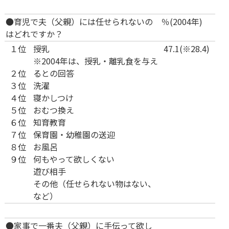
●育児で夫（父親）には任せられないの
％(2004年)
はどれですか？
１位
授乳
47.1(※28.4)
※2004年は、授乳・離乳食を与え
1
40.6 (40.2)
２位
るとの回答
22.3 (21.6)
３位
洗濯
9.6 ( 6.4)
４位
寝かしつけ
8.2 ( 9.3)
8.0 ( 7.8)
５位
おむつ換え
4.5 ( 3.2)
６位
知育教育
1.7 ( 2.9)
７位
保育園・幼稚園の送迎
1.3 ( 1.0)
８位
お風呂
11.5 (20.8)
９位
何もやって欲しくない
遊び相手
その他（任せられない物はない、
など）
●家事で一番夫（父親）に手伝って欲し