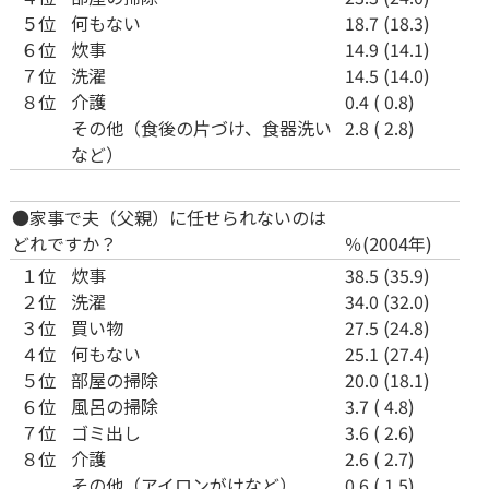
５位
何もない
18.7 (18.3)
６位
炊事
14.9 (14.1)
７位
洗濯
14.5 (14.0)
８位
介護
0.4 ( 0.8)
その他（食後の片づけ、食器洗い
2.8 ( 2.8)
など）
●家事で夫（父親）に任せられないのは
どれですか？
％(2004年)
１位
炊事
38.5 (35.9)
２位
洗濯
34.0 (32.0)
３位
買い物
27.5 (24.8)
４位
何もない
25.1 (27.4)
５位
部屋の掃除
20.0 (18.1)
６位
風呂の掃除
3.7 ( 4.8)
７位
ゴミ出し
3.6 ( 2.6)
８位
介護
2.6 ( 2.7)
その他（アイロンがけなど）
0.6 ( 1.5)