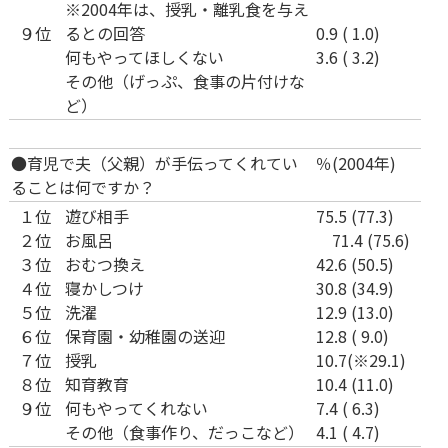
※2004年は、授乳・離乳食を与え
９位
るとの回答
0.9 ( 1.0)
何もやってほしくない
3.6 ( 3.2)
その他（げっぷ、食事の片付けな
ど）
●育児で夫（父親）が手伝ってくれてい
％(2004年)
ることは何ですか？
１位
遊び相手
75.5 (77.3)
２位
お風呂
71.4 (75.6)
３位
おむつ換え
42.6 (50.5)
４位
寝かしつけ
30.8 (34.9)
５位
洗濯
12.9 (13.0)
６位
保育園・幼稚園の送迎
12.8 ( 9.0)
７位
授乳
10.7(※29.1)
８位
知育教育
10.4 (11.0)
９位
何もやってくれない
7.4 ( 6.3)
その他（食事作り、だっこなど）
4.1 ( 4.7)