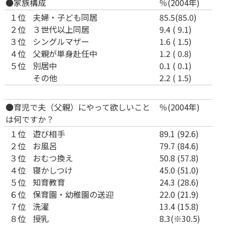
●家族構成
％(2004年)
１位
夫婦・子ども同居
85.5(85.0)
２位
３世代以上同居
9.4 ( 9.1)
３位
シングルマザー
1.6 ( 1.5)
４位
父親が単身赴任中
1.2 ( 0.8)
５位
別居中
0.1 ( 0.1)
その他
2.2 ( 1.5)
●育児で夫（父親）にやって欲しいこと
％(2004年)
は何ですか？
１位
遊び相手
89.1 (92.6)
２位
お風呂
79.7 (84.6)
３位
おむつ換え
50.8 (57.8)
４位
寝かしつけ
45.0 (51.0)
５位
知育教育
24.3 (28.6)
６位
保育園・幼稚園の送迎
22.0 (21.9)
７位
洗濯
13.4 (15.8)
８位
授乳
8.3(※30.5)