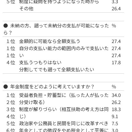
５位
制度に疑問を持つようになった時から
3.3
その他
26.4
● 未納の方、遡って未納分の支払が可能になった
％
ら？
１位
金額的に可能なら全額支払う
27.4
１位
自分の支払い能力の範囲内のみで支払いた
27.4
１位
い
27.4
４位
支払うつもりはない
17.8
分割してでも遡って全額支払いたい
● 年金制度をどのように考えていますか？
％
１位
受益者負担・貯蓄型に（払った人が払った
34.0
２位
分受け取る）
26.2
３位
制度が解りづらい（相互扶助の考え方は同
18.3
４位
じ）
9.1
５位
政治家や公務員と民間を同じに改革すべき
7.5
６位
年金としての徴収をやめ税金として平等に
3.0