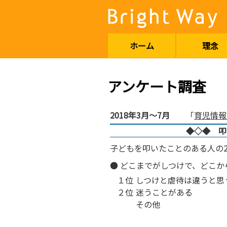
ホーム
理念
アンケート調査
2018年3月～7月
「
育児情報
◆◇◆ 叩
子どもを叩いたことのある人の
● どこまでがしつけで、どこ
１位
しつけと虐待は違うと思
２位
迷うことがある
その他