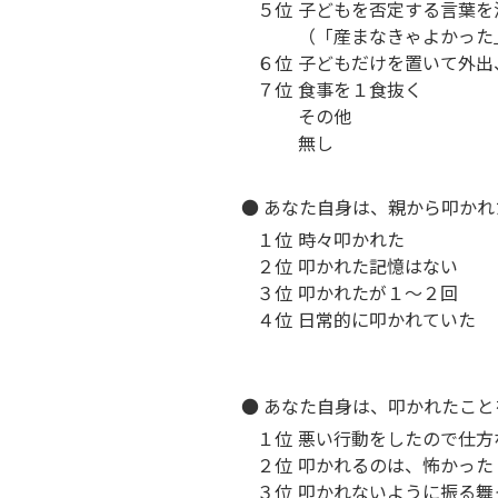
５位
子どもを否定する言葉を
（「産まなきゃよかった
６位
子どもだけを置いて外出
７位
食事を１食抜く
その他
無し
● あなた自身は、親から叩か
１位
時々叩かれた
２位
叩かれた記憶はない
３位
叩かれたが１～２回
４位
日常的に叩かれていた
● あなた自身は、叩かれたこ
１位
悪い行動をしたので仕方
２位
叩かれるのは、怖かった
３位
叩かれないように振る舞