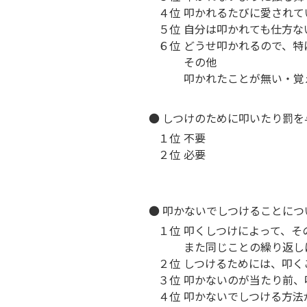
４位
叩かれるたびに愛されて
５位
自分は叩かれても仕方な
６位
どうせ叩かれるので、特
その他
叩かれたことが無い・覚
● しつけのために叩いたり罰
１位
不要
２位
必要
● 叩かないでしつけることに
１位
叩くしつけによって、そ
また同じことの繰り返し
２位
しつけるためには、叩く
３位
叩かないのが当たり前、
４位
叩かないでしつける方法