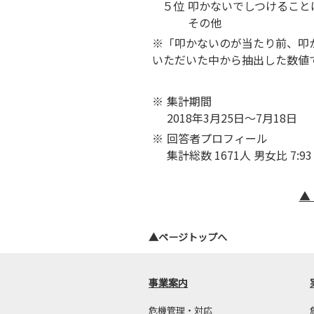
５位
叩かないでしつけること
その他
※「叩かないのが当たり前、叩
いただいた中から抽出した数値
※
集計期間
2018年3月25日～7月18日
※
回答者プロフィール
集計総数 1671人 男女比 7:
▲
▲ページトップへ
事業案内
危機管理・対応