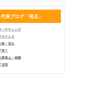
代表ブログ「視点」
マーケティング
クライシス
広報・宣伝
子育て
企業風土・組織
IT活用