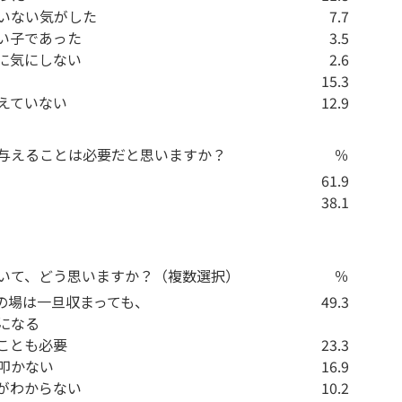
いない気がした
7.7
い子であった
3.5
に気にしない
2.6
15.3
えていない
12.9
を与えることは必要だと思いますか？
％
61.9
38.1
ついて、どう思いますか？（複数選択）
％
の場は一旦収まっても、
49.3
になる
ことも必要
23.3
叩かない
16.9
がわからない
10.2