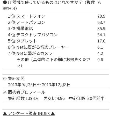
● IT器機で使っているものはどれですか？（複数
％
選択可）
１位
スマートフォン
70.9
２位
ノートパソコン
63.7
３位
携帯電話
35.9
４位
デスクトップパソコン
34.1
５位
タブレット
17.6
６位
Netに繋がる音楽プレーヤー
6.1
７位
Netに繋がるカメラ
4.2
その他（具体的に下の欄にお書きくださ
0.6
い）
※
集計期間
2013年9月25日～ 2013年12月8日
※
回答者プロフィール
集計総数 1394人 男女比 4:96 中心年齢 30代前半
▲ アンケート調査 INDEX ▲