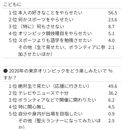
こどもに
１位
本人の好きなことをやらせたい
56.5
２位
何かスポーツをやらせたい
23.6
３位
（特に）何もさせない
8.7
４位
オリンピック競技種目をやらせたい
5.1
５位
スポーツよりも語学を勉強させたい
4.0
その他（生で見せたい、ボランティアに参
2.1
加させたいほか）
● 2020年の東京オリンピックをどう楽しみたいで
％
すか？
１位
絶対生で見たい（応援に行きたい）
49.6
２位
テレビやニュースで十分
36.2
３位
ボランティアなどで開催に関わりたい
6.2
４位
特に関心無し
4.5
５位
自分や身内が出場を目指したい
0.9
その他（聖火ランナーになってみたいほ
2.5
か）