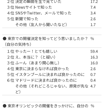
２位
決定の瞬間を生で見ていた
17.2
３位
Newsサイトで知った
7.4
４位
SNSやTwitter、メールで知った
3.4
５位
新聞で知った
2.6
その他（友人から聞いたなど）
1.7
● 東京での開催決定を知ってどう思いましたか？
％
（自分の気持ち）
１位
やったー！とても嬉しい
59.4
２位
え、本当に？（と疑い）
16.3
３位
ふーん（あまり関心無し）
16.0
４位
東京に決まらなければ良かった
2.6
５位
イスタンブールに決まれば良かったのに
0.7
６位
マドリードに決まれば良かったのに
0.4
その他（それどころじゃない、原発が先な
4.7
ど）
● 東京オリンピックの開催をきっかけに、自分の
％