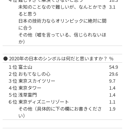
未知のことなので難しいが、なんとかでき
3.1
ると思う
日本の技術力ならオリンピックに絶対に間
に合う
その他（嘘を言っている、信じられないほ
か）
● 2020年の日本のシンボルは何だと思いますか？
％
１位
富士山
54.9
２位
おもてなしの心
29.6
３位
東京スカイツリー
9.7
４位
東京タワー
1.4
５位
浅草雷門
1.4
６位
東京ディズニーリゾート
1.1
その他（具体的に下の欄にお書きくださ
1.9
い）