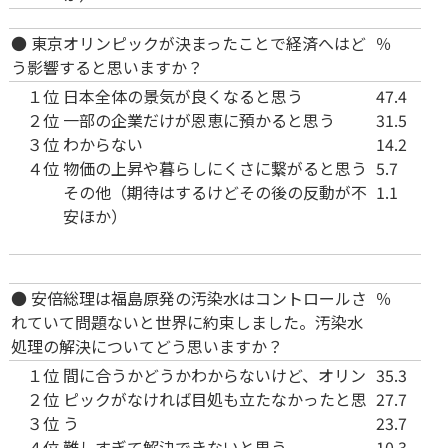
● 東京オリンピックが決まったことで経済へはど
％
う影響すると思いますか？
１位
日本全体の景気が良くなると思う
47.4
２位
一部の企業だけが恩恵に預かると思う
31.5
３位
わからない
14.2
４位
物価の上昇や暮らしにくさに繋がると思う
5.7
その他（期待はするけどその後の反動が不
1.1
安ほか）
● 安倍総理は福島原発の汚染水はコントロールさ
％
れていて問題ないと世界に約束しました。汚染水
処理の解決についてどう思いますか？
１位
間に合うかどうかわからないけど、オリン
35.3
２位
ピックがなければ目処も立たなかったと思
27.7
３位
う
23.7
４位
難しすぎて解決できないと思う
10.3